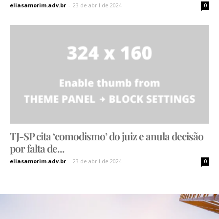
eliasamorim.adv.br
-
23 de abril de 2024
0
TJ-SP cita ‘comodismo’ do juiz e anula decisão
por falta de...
eliasamorim.adv.br
-
23 de abril de 2024
0