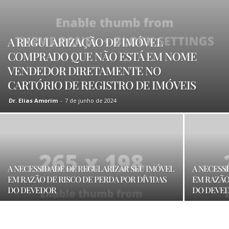
A REGULARIZAÇÃO DE IMÓVEL
COMPRADO QUE NÃO ESTÁ EM NOME
VENDEDOR DIRETAMENTE NO
CARTÓRIO DE REGISTRO DE IMÓVEIS
Dr. Elias Amorim
-
7 de junho de 2024
A NECESSIDADE DE REGULARIZAR SEU IMÓVEL
A NECESS
EM RAZÃO DE RISCO DE PERDA POR DÍVIDAS
EM RAZÃO
DO DEVEDOR
DO DEVE