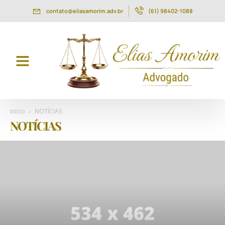
contato@eliasamorim.adv.br
(61) 98402-1088
ÁREAS DE ATUAÇÃO
Início
NOTÍCIAS
NOTÍCIAS