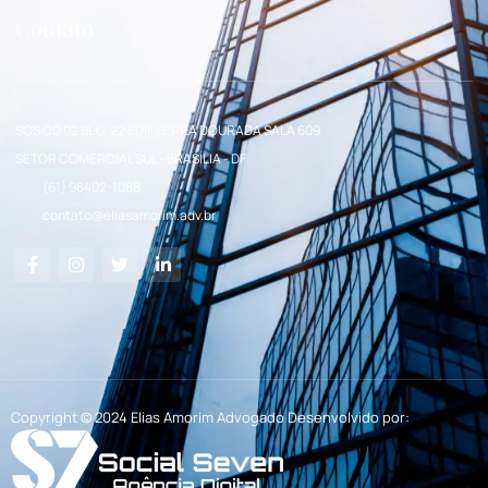
Contato
SCS QD 02 BL C. 22 EDIF SERRA DOURADA SALA 609
SETOR COMERCIAL SUL - BRASÍLIA - DF
(61) 98402-1088
contato@eliasamorim.adv.br
Copyright © 2024 Elias Amorim Advogado Desenvolvido por: