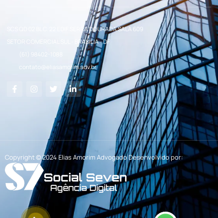
SCS QD 02 BL C. 22 EDIF SERRA DOURADA SALA 609
SETOR COMERCIAL SUL - BRASÍLIA - DF
(61) 98402-1088
contato@eliasamorim.adv.br
Copyright © 2024 Elias Amorim Advogado Desenvolvido por: