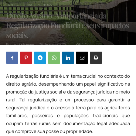
ARTIGOS
Blog
NOTÍCIAS
Direito Agrário: A importância da
Regularização Fundiária e seus impactos
sociais.
Por
socialseven
-
29 de abril de 2024
175
A regularização fundiária é um tema crucial no contexto do
direito agrário, desempenhando um papel significativo na
promoção da justiça social e da segurança jurídica no meio
rural. Tal regularização é um processo para garantir a
segurança jurídica e o acesso à terra para os agricultores
familiares, posseiros e populações tradicionais que
ocupam terras rurais sem documentação legal adequada
que comprove sua posse ou propriedade.